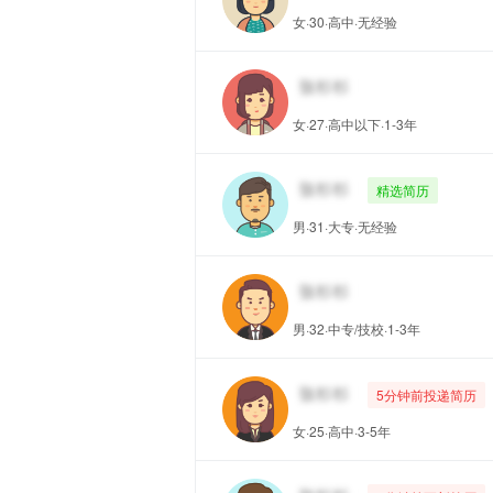
女·30·高中·无经验
女·27·高中以下·1-3年
精选简历
男·31·大专·无经验
男·32·中专/技校·1-3年
5分钟前投递简历
女·25·高中·3-5年