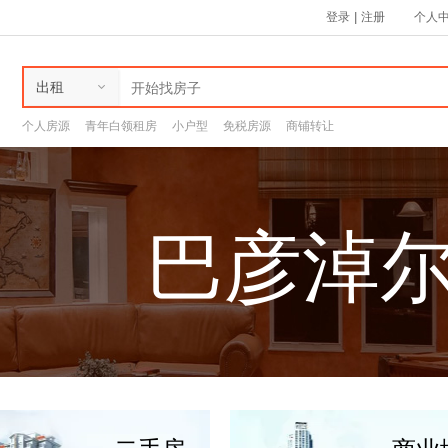
登录
|
注册
个人
出租
个人房源
青年白领租房
小户型
免税房源
商铺转让
巴彦淖