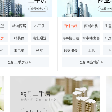
二手房
商业
查看全部
查看全
户型
精装两居
小三居
商铺出租
商铺出售
生意
新房
精装修
南北通透
写字楼出租
写字楼出售
厂房
总价
带电梯
别墅
数据服务
土地
车
全部
二手
房源
全部
商业地产
精品二手房
精选房源，总有一套适合您
点击进入