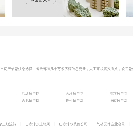
市房产信息供您选择，每天都有几十万条房源信息更新，人工审核真实有效，欢迎您使
深圳房产网
天津房产网
南京房产网
合肥房产网
锦州房产网
济南房产网
尔土地流转
|
巴彦淖尔土地网
|
巴彦淖尔装修公司
|
气动元件企业名录
|