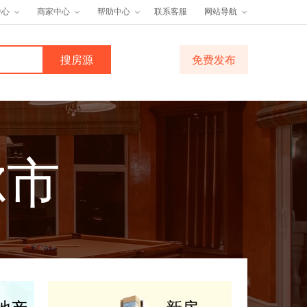
中心
商家中心
帮助中心
联系客服
网站导航
搜房源
免费发布
尔市