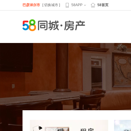
巴彦淖尔市
[
切换城市
]
58APP
58首页